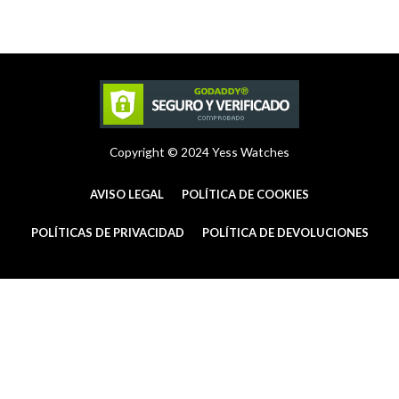
a
e
b
g
r
o
r
e
o
a
s
k
m
t
-
f
Copyright © 2024 Yess Watches
AVISO LEGAL
POLÍTICA DE COOKIES
POLÍTICAS DE PRIVACIDAD
POLÍTICA DE DEVOLUCIONES