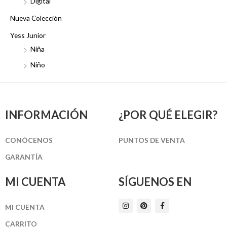
Digital
Nueva Colección
Yess Junior
Niña
Niño
INFORMACIÓN
¿POR QUÉ ELEGIR?
CONÓCENOS
PUNTOS DE VENTA
GARANTÍA
MI CUENTA
SÍGUENOS EN
I
P
F
MI CUENTA
n
i
a
s
n
c
t
t
e
CARRITO