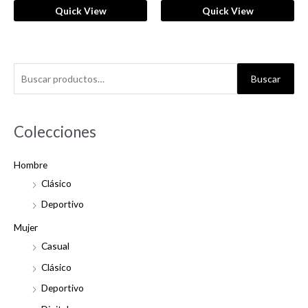
Quick View
Quick View
B
Buscar
u
s
c
Colecciones
a
Hombre
r
Clásico
p
o
Deportivo
r
Mujer
:
Casual
Clásico
Deportivo