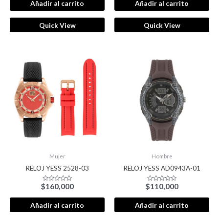
de
de
Añadir al carrito
Añadir al carrito
5
5
Quick View
Quick View
Mujer
Hombre
RELOJ YESS 2528-03
RELOJ YESS AD0943A-01
$
160,000
$
110,000
Valorado
Valorado
con
con
0
0
de
de
Añadir al carrito
Añadir al carrito
5
5