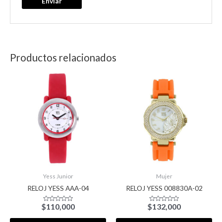
Productos relacionados
Yess Junior
Mujer
RELOJ YESS AAA-04
RELOJ YESS 008830A-02
$
110,000
$
132,000
Valorado
Valorado
con
con
0
0