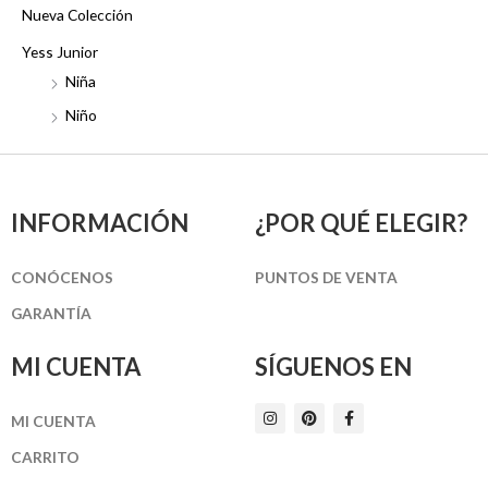
Nueva Colección
Yess Junior
Niña
Niño
INFORMACIÓN
¿POR QUÉ ELEGIR?
CONÓCENOS
PUNTOS DE VENTA
GARANTÍA
MI CUENTA
SÍGUENOS EN
I
P
F
MI CUENTA
n
i
a
s
n
c
t
t
e
CARRITO
a
e
b
g
r
o