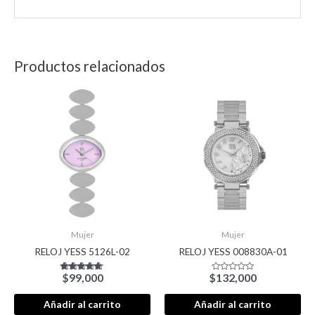
Productos relacionados
Mujer
Mujer
RELOJ YESS 5126L-02
RELOJ YESS 008830A-01
$
99,000
$
132,000
Valorado con
Valorado
5.00
con
de 5
0
de
Añadir al carrito
Añadir al carrito
5