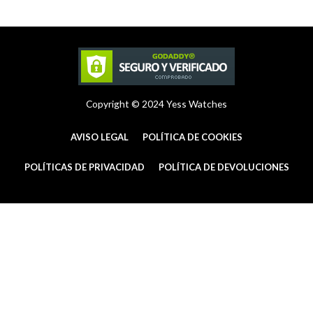
r
e
o
a
s
k
m
t
-
f
Copyright © 2024 Yess Watches
AVISO LEGAL
POLÍTICA DE COOKIES
POLÍTICAS DE PRIVACIDAD
POLÍTICA DE DEVOLUCIONES