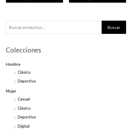
B
Buscar
u
s
c
Colecciones
a
Hombre
r
Clásico
p
o
Deportivo
r
Mujer
:
Casual
Clásico
Deportivo
Digital