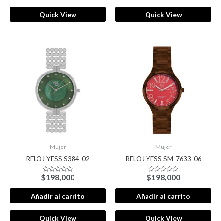
Quick View
Quick View
Mujer
Mujer
RELOJ YESS S384-02
RELOJ YESS SM-7633-06
$
198,000
$
198,000
Valorado
Valorado
con
con
0
0
de
de
Añadir al carrito
Añadir al carrito
5
5
Quick View
Quick View