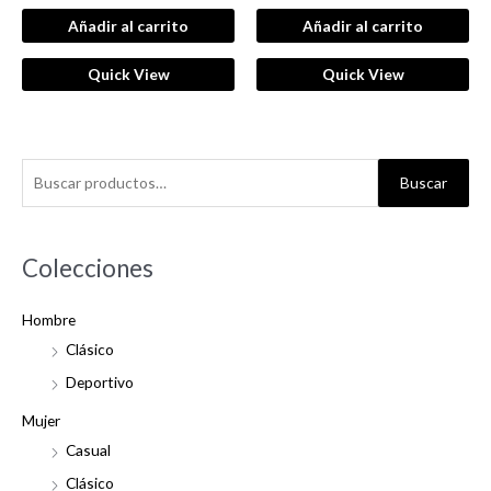
0
de 5
de
Añadir al carrito
Añadir al carrito
5
Quick View
Quick View
B
Buscar
u
s
c
Colecciones
a
Hombre
r
Clásico
p
o
Deportivo
r
Mujer
:
Casual
Clásico