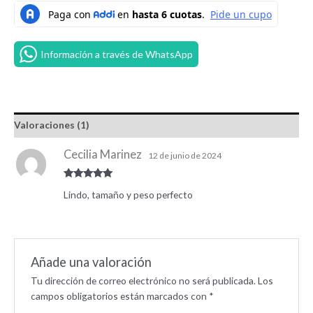
Información a través de WhatsApp
Valoraciones (1)
Cecilia Marinez
12 de junio de 2024
Valorado
Lindo, tamaño y peso perfecto
con
5
de 5
Añade una valoración
Tu dirección de correo electrónico no será publicada.
Los
campos obligatorios están marcados con
*