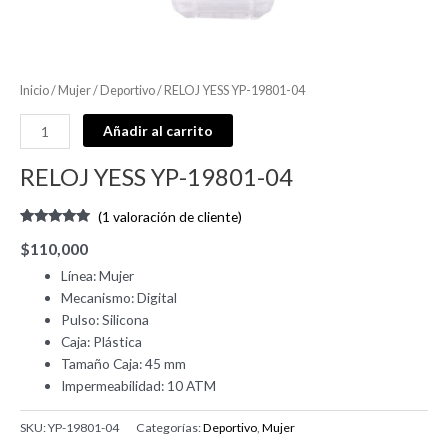
Inicio
/
Mujer
/
Deportivo
/ RELOJ YESS YP-19801-04
Añadir al carrito
RELOJ YESS YP-19801-04
(
1
valoración de cliente)
Valorado
1
$
110,000
con
5.00
de
5 en base a
Línea: Mujer
valoración
de un cliente
Mecanismo: Digital
Pulso: Silicona
Caja: Plástica
Tamaño Caja: 45 mm
Impermeabilidad: 10 ATM
SKU:
YP-19801-04
Categorías:
Deportivo
,
Mujer