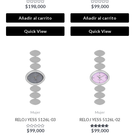
$
198,000
$
99,000
Valorado
Valorado
con
con
0
0
de
de
Añadir al carrito
Añadir al carrito
5
5
Quick View
Quick View
Mujer
Mujer
RELOJ YESS 5126L-03
RELOJ YESS 5126L-02
$
99,000
$
99,000
Valorado
Valorado con
con
5.00