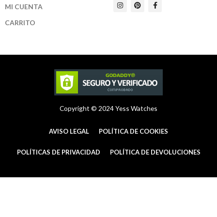
I
P
F
MI CUENTA
n
i
a
s
n
c
t
t
e
CARRITO
a
e
b
g
r
o
r
e
o
a
s
k
m
t
-
f
Copyright © 2024 Yess Watches
AVISO LEGAL
POLÍTICA DE COOKIES
POLÍTICAS DE PRIVACIDAD
POLÍTICA DE DEVOLUCIONES