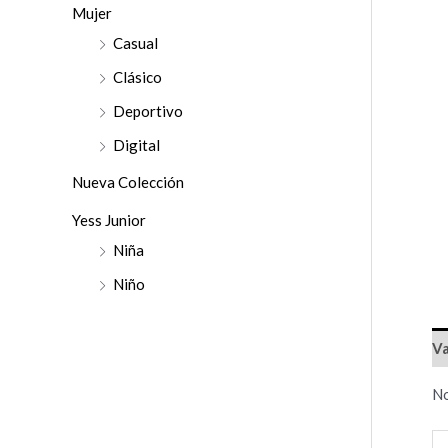
r
Mujer
:
Casual
Clásico
Deportivo
Digital
Nueva Colección
Yess Junior
Niña
Niño
Va
No