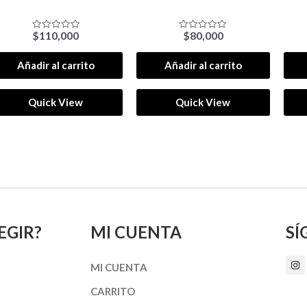
$
110,000
$
80,000
Valorado
Valorado
con
con
0
0
de
de
Añadir al carrito
Añadir al carrito
5
5
Quick View
Quick View
EGIR?
MI CUENTA
SÍ
I
MI CUENTA
n
s
t
CARRITO
a