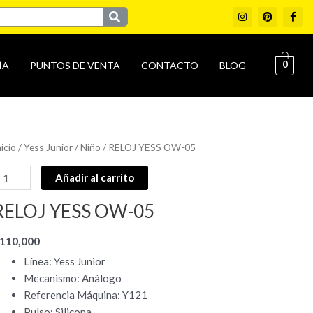
I
P
F
n
i
a
s
n
c
t
t
e
a
e
b
g
r
o
0
ÍA
PUNTOS DE VENTA
CONTACTO
BLOG
r
e
o
a
s
k
m
t
-
f
ELOJ
nicio
/
Yess Junior
/
Niño
/ RELOJ YESS OW-05
ESS
Añadir al carrito
W-
5
RELOJ YESS OW-05
antidad
110,000
Línea: Yess Junior
Mecanismo: Análogo
Referencia Máquina: Y121
Pulso: Silicona