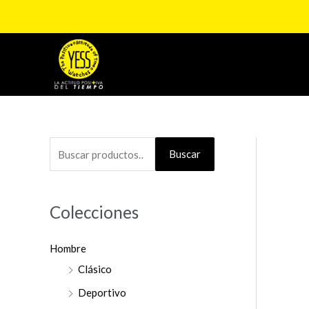
Ir
al
contenido
B
Buscar
u
s
Colecciones
c
a
Hombre
r
Clásico
p
o
Deportivo