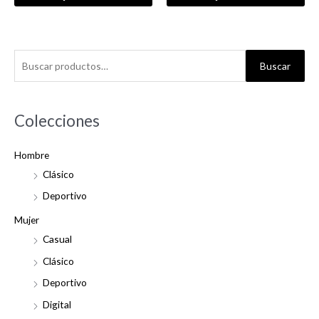
B
Buscar
u
s
c
Colecciones
a
Hombre
r
Clásico
p
o
Deportivo
r
Mujer
:
Casual
Clásico
Deportivo
Digital