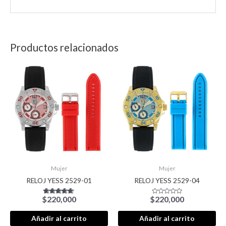
Productos relacionados
Mujer
Mujer
RELOJ YESS 2529-01
RELOJ YESS 2529-04
$
220,000
$
220,000
Valorado con
Valorado
5.00
con
de 5
0
de
Añadir al carrito
Añadir al carrito
5