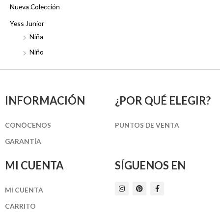
Nueva Colección
Yess Junior
Niña
Niño
INFORMACIÓN
¿POR QUÉ ELEGIR?
CONÓCENOS
PUNTOS DE VENTA
GARANTÍA
MI CUENTA
SÍGUENOS EN
I
P
F
MI CUENTA
n
i
a
s
n
c
t
t
e
CARRITO
a
e
b
g
r
o