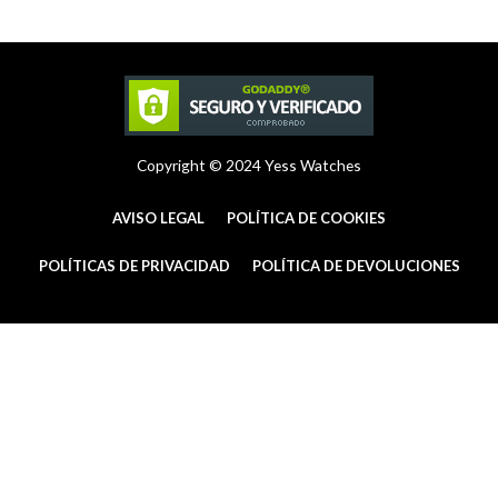
r
e
o
a
s
k
m
t
-
f
Copyright © 2024 Yess Watches
AVISO LEGAL
POLÍTICA DE COOKIES
POLÍTICAS DE PRIVACIDAD
POLÍTICA DE DEVOLUCIONES