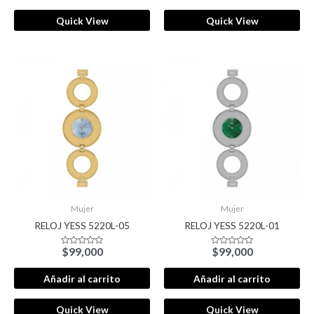
Quick View
Quick View
Mujer
Mujer
RELOJ YESS 5220L-05
RELOJ YESS 5220L-01
$
99,000
$
99,000
Valorado
Valorado
con
con
0
0
de
de
Añadir al carrito
Añadir al carrito
5
5
Quick View
Quick View